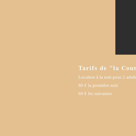
Tarifs de "la Cou
Location à la nuit pour 2 adult
80 € la première nuit
60 € les suivantes