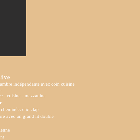
ive
ambre indépendante avec coin cuisine
.
e - cuisine - mezzanine
le
 cheminée, clic-clap
re avec un grand lit double
lienne
nt