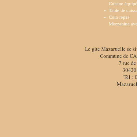
Cuisine équip
Table de cuiss
Coin repas
Mezzanine ave
Le gite Mazaruelle se s
Commune de CA
7 rue de
30420
Tél :
Mazarue