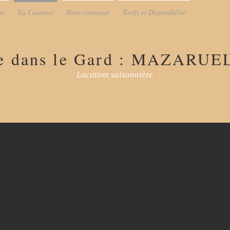
te
La Coursive
Nous contacter
Tarifs et Disponibilité
e dans le Gard : MAZARUE
Location saisonnière