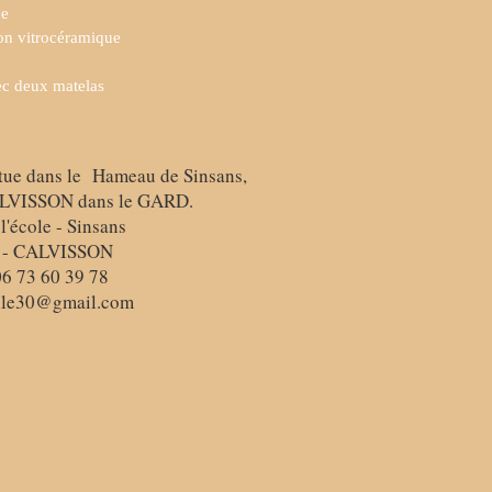
ée
on vitrocéramique
c deux matelas
itue dans le Hameau de Sinsans,
LVISSON dans le GARD.
 l'école - Sinsans
 - CALVISSON
06 73 60 39 78
lle30@gmail.com