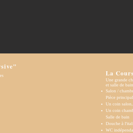
rsive"
La Cours
es
Une grande ch
et salle de bain
Salon / chambr
Pièce principa
Un coin salon,
Un coin chamb
Salle de bain
Douche à l'ita
WC indépenda